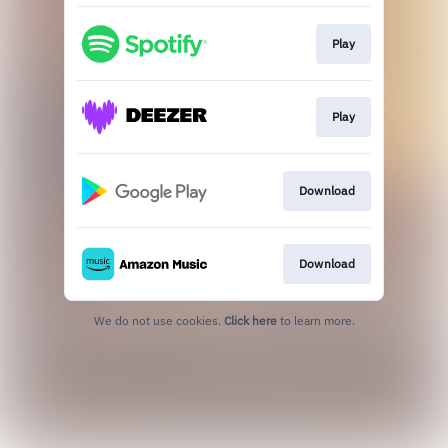
Play
Play
Download
Download
We do not use cookies.
Click here
to learn more.